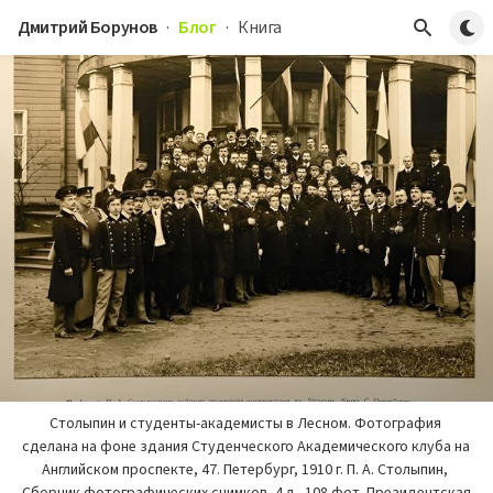
Пере
Дмитрий Борунов
·
Блог
·
Книга
Столыпин и студенты-академисты в Лесном. Фотография 
сделана на фоне здания Студенческого Академического клуба на 
Английском проспекте, 47. Петербург, 1910 г. П. А. Столыпин, 