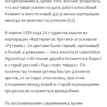
оскорбленными и, кроме того, воочию убедились,
что все наши усилия создать работоспособный
Конвент и внести новый дух в жизнь корпорации
никогда не увенчаются успехом»[12].
В апреле 1929 года 14 студентов вышли из
корпорации «Фратернитас Арктика» и основали
«Рутению». Ее цветами были черный, оранжевый
и белый, а девизами — Vеrа аmiсitiа in саlаmitibus
dignоstiсur («Истинная дружба познается в беде»)
и старый русский «Рцы слово твёрдо». По
количеству членов рутены быстро догоняли
арктов, от которых откололись, при этом
отношения между новой и старой корпорациями
продолжали сохраняться враждебные.
По воспоминаниям современника, кроме