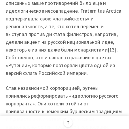
описанных выше противоречий было еще и
идеологическое несовпадение. Fraternitas Arctica
подчеркивала свою «латвийскость» и
региональность, а те, кто хотел перемен и
выступал против диктата филистров, напротив,
делали акцент на русской национальной идее,
некоторые из них даже были монархистами[13].
Собственно, это и нашло отражение в цветах
«Рутении», которые повторяли цвета одной из
версий флага Российской империи.
Став независимой корпорацией, рутены
принялись реформировать «идеологию русского
корпоранта». Они хотели отойти от
привязанности к немецким буршеским традициям
и привести их в соответствие русской
национально-ориентированной корпорации.